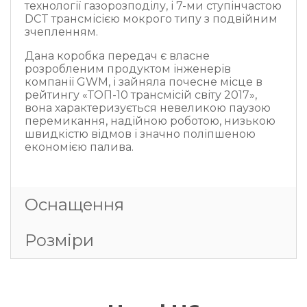
технології газорозподілу, і 7-ми ступінчастою
DCT трансмісією мокрого типу з подвійним
зчепленням.
Дана коробка передач є власне
розробленим продуктом інженерів
компанії GWM, і зайняла почесне місце в
рейтингу «ТОП-10 трансмісій світу 2017»,
вона характеризується невеликою паузою
перемикання, надійною роботою, низькою
швидкістю відмов і значно поліпшеною
економією палива.
Оснащення
Розмiри