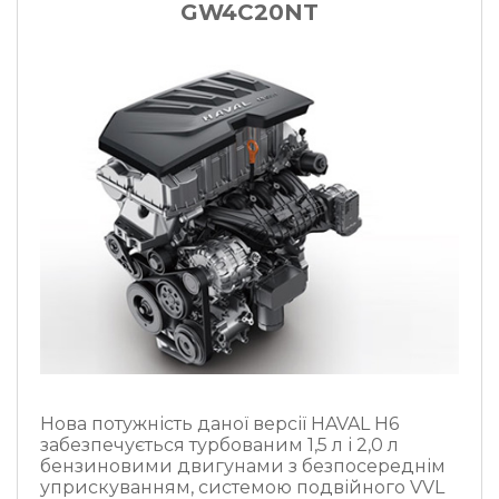
GW4C20NT
Нова потужність даної версії HAVAL Н6
забезпечується турбованим 1,5 л і 2,0 л
бензиновими двигунами з безпосереднім
уприскуванням, системою подвійного VVL